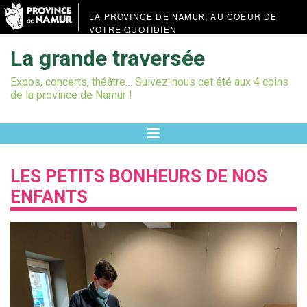
LA PROVINCE DE
, AU COEUR DE
NAMUR
VOTRE QUOTIDIEN
La grande traversée
Expos, concerts, théâtre… Suivez-nous cet été aux 4 coins
de la province de Namur !
LES PETITS BONHEURS DE NOS
ENFANTS