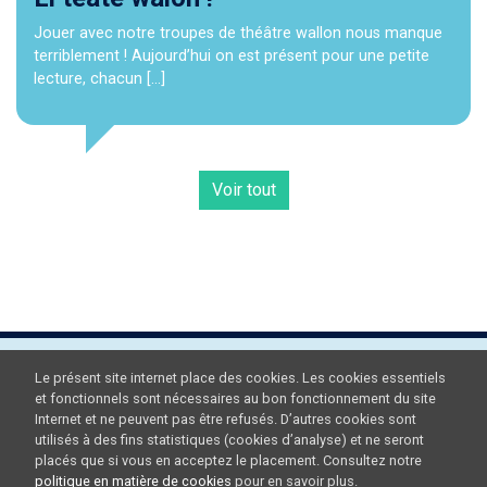
Jouer avec notre troupes de théâtre wallon nous manque
terriblement ! Aujourd’hui on est présent pour une petite
lecture, chacun […]
Voir tout
Le présent site internet place des cookies. Les cookies essentiels
et fonctionnels sont nécessaires au bon fonctionnement du site
Internet et ne peuvent pas être refusés. D’autres cookies sont
utilisés à des fins statistiques (cookies d’analyse) et ne seront
placés que si vous en acceptez le placement. Consultez notre
politique en matière de cookies
pour en savoir plus.