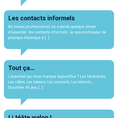
Les contacts informels
Au niveau professionnel, on a perdu quelque chose
d’essentiel : les contacts informels. Je suis professeur de
physique théorique à […]
Tout ça…
L’essentiel qui nous manque aujourd’hui ? Les farandoles,
Les câlins, Les baisers, Les concerts, Les bistrots, …
Dorothée 45 ans, […]
Li téâte walon !